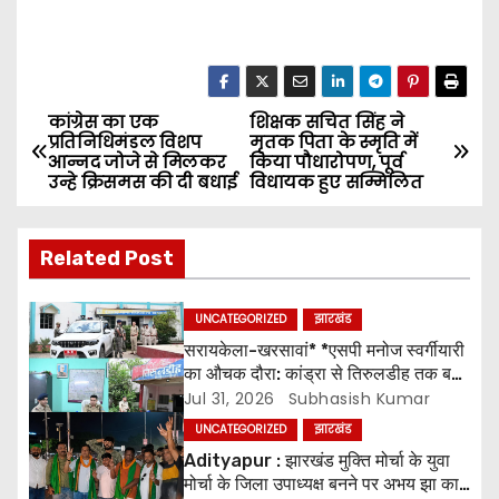
कांग्रेस का एक
शिक्षक सचित सिंह ने
P
प्रतिनिधिमंडल विशप
मृतक पिता के स्मृति में
आन्नद जोजे से मिलकर
किया पौधारोपण, पूर्व
o
उन्हे क्रिसमस की दी बधाई
विधायक हुए सम्मिलित
s
Related Post
t
n
UNCATEGORIZED
झारखंड
सरायकेला-खरसावां* *एसपी मनोज स्वर्गीयारी
a
का औचक दौरा: कांड्रा से तिरुलडीह तक बज
गई हाजिरी* *”फाइल नहीं, फील्ड में काम दिखे”
Jul 31, 2026
Subhasish Kumar
v
– लंबित केस और वारंट पर ध्यान दिया जाए.
UNCATEGORIZED
झारखंड
i
Adityapur : झारखंड मुक्ति मोर्चा के युवा
मोर्चा के जिला उपाध्यक्ष बनने पर अभय झा का