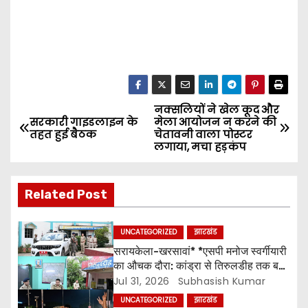
नक्सलियों ने खेल कूद और
P
सरकारी गाइडलाइन के
मेला आयोजन न करने की
तहत हुई बैठक
चेतावनी वाला पोस्टर
o
लगाया, मचा हड़कंप
s
Related Post
t
n
UNCATEGORIZED
झारखंड
सरायकेला-खरसावां* *एसपी मनोज स्वर्गीयारी
a
का औचक दौरा: कांड्रा से तिरुलडीह तक बज
गई हाजिरी* *”फाइल नहीं, फील्ड में काम दिखे”
Jul 31, 2026
Subhasish Kumar
v
– लंबित केस और वारंट पर ध्यान दिया जाए.
UNCATEGORIZED
झारखंड