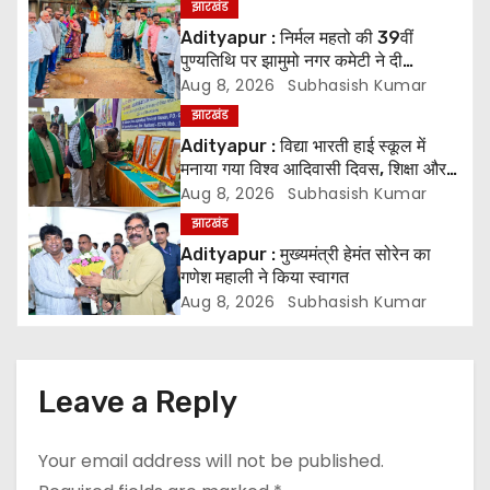
झारखंड
v
Adityapur : निर्मल महतो की 39वीं
पुण्यतिथि पर झामुमो नगर कमेटी ने दी
i
श्रद्धांजलि
Aug 8, 2026
Subhasish Kumar
झारखंड
g
Adityapur : विद्या भारती हाई स्कूल में
मनाया गया विश्व आदिवासी दिवस, शिक्षा और
a
संस्कृति संरक्षण पर जोर
Aug 8, 2026
Subhasish Kumar
t
झारखंड
Adityapur : मुख्यमंत्री हेमंत सोरेन का
i
गणेश महाली ने किया स्वागत
Aug 8, 2026
Subhasish Kumar
o
n
Leave a Reply
Your email address will not be published.