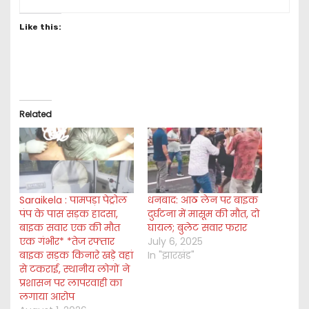
Like this:
Related
Saraikela : पामपड़ा पेट्रोल
धनबाद: आठ लेन पर बाइक
पंप के पास सड़क हादसा,
दुर्घटना में मासूम की मौत, दो
बाइक सवार एक की मौत
घायल; बुलेट सवार फरार
एक गंभीर* *तेज रफ्तार
July 6, 2025
बाइक सड़क किनारे खड़े वहां
In "झारखंड"
से टकराई, स्थानीय लोगों ने
प्रशासन पर लापरवाही का
लगाया आरोप