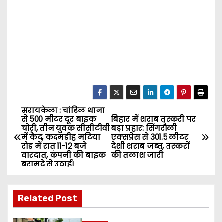
सरायकेला : चांडिल थाना
P
से 500 मीटर दूर बाइक
बिहार में शराब तस्करी पर
चोरी, तीन युवक सीसीटीवी
बड़ा प्रहार: सिंगरौली
o
में कैद, कदमडीह मटिया
एक्सप्रेस से 301.5 लीटर
रोड में रात 11-12 बजे
देशी शराब जब्त, तस्करों
s
वारदात, कंपनी की बाइक
की तलाश जारी
बरामदे से उठाई।
t
n
Related Post
a