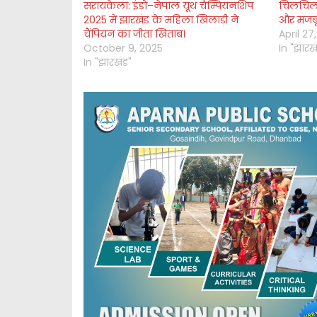
सरायकेला: इंडो–नेपाल यूथ चैम्पियनशिप
चिलचिलात
2025 में झारखंड के महिला खिलाड़ी ने
और मजबू
चैंपियन का जीता खिताब।
April 27
October 9, 2025
In "झारख
In "झारखंड"