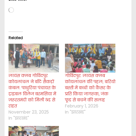
L
o
a
d
i
Related
n
g
…
लायंस क्लब गोविंदपुर
गोविंदपुर: लायंस क्लब
कोयलांचल ने बाँटे सैकड़ों
कोयलांचल की पहल; बरियो
कंबल: पाथुरिया पंचायत के
बस्ती में बच्चों को कैंसर के
ट्राइबल विलेज बरमसिया में
प्रति किया जागरूक, जंक
ज़रूरतमंदों को मिली ठंड से
फूड से बचने की सलाह
राहत
February 1, 2026
November 23, 2025
In "झारखंड"
In "झारखंड"