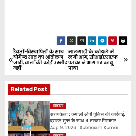
रैयतों-विस्थापितों के साथ
मालगाड़ी के कोयले में
P
योगेन्द्र साव का आंदोलन
लगी आग, सीआईएसएफ
जारी, वार्ता की कोई उम्मीद
फायर ने आग पर काबू
o
नहीं
पाया
s
Related Post
t
n
झारखंड
सरायकेला : कपाली ओपी पुलिस की कार्रवाई,
a
ब्राउन शुगर के साथ 4 तस्कर गिरफ्तार ।
*चारों को भेजा गया न्यायिक हिरासत में
Aug 9, 2026
Subhasish Kumar
v
झारखंड