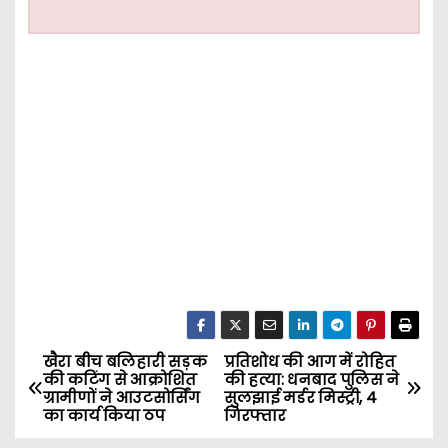
खैरा बीच बलिहारी सड़क
प्रतिशोध की आग में रोहित
P
की कटिंग से आक्रोशित
की हत्या: धनबाद पुलिस ने
ग्रामीणों ने आउटसोर्सिंग
सुलझाई मर्डर मिस्ट्री, 4
o
का कार्य किया ठप
गिरफ्तार