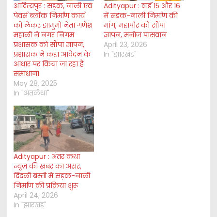
आदित्यपुर : सड़क, नाली एवं
Adityapur : वार्ड 15 और 16
पेवर्स ब्लॉक निर्माण कार्य
में सड़क-नाली निर्माण की
को लेकर झामुमो नेता गणेश
मांग, महापौर को सौंपा
महाली ने नगर निगम
ज्ञापन, मनोज पासवान
प्रशासक को सौंपा ज्ञापन,
April 23, 2026
प्रशासक ने कहा आवेदन के
In "झारखंड"
आधार पर किया जा रहा है
समाधान।
May 28, 2025
In "अंतर्कथा"
Adityapur : अंतर कथा
न्यूज़ की खबर का असर,
दिंदली बस्ती में सड़क-नाली
निर्माण की प्रक्रिया शुरू
April 24, 2026
In "झारखंड"