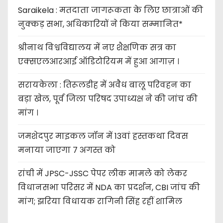
Saraikela : मतदाता जागरूकता के लिए छात्राओं की
नुक्कड़ सभा, अधिकारियों ने किया सम्मानित*
श्रीनाथ विश्वविद्यालय में नए शैक्षणिक सत्र का
एक्सएलआरआई ऑडिटोरियम में हुआ आगाज़ ।
सरायकेला : तिरूलडीह में अवैध बालू परिवहन का
बड़ा खेल, पूर्व जिला परिषद उपाध्यक्ष ने की जांच की
मांग ।
जमशेदपुर माइकल जॉन में 13वां हस्तकथा दिवस
मनाया जाएगा 7 अगस्त को
रांची में JPSC-JSSC पेपर लीक मामले को लेकर
विधानसभा परिसर में NDA का प्रदर्शन, CBI जांच की
मांग; झरिया विधायक रागिनी सिंह रहीं शामिल