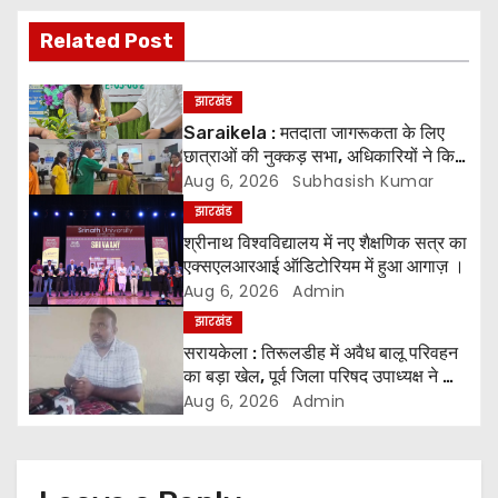
s
Related Post
t
n
झारखंड
Saraikela : मतदाता जागरूकता के लिए
a
छात्राओं की नुक्कड़ सभा, अधिकारियों ने किया
सम्मानित*
Aug 6, 2026
Subhasish Kumar
v
झारखंड
i
श्रीनाथ विश्वविद्यालय में नए शैक्षणिक सत्र का
एक्सएलआरआई ऑडिटोरियम में हुआ आगाज़ ।
g
Aug 6, 2026
Admin
झारखंड
a
सरायकेला : तिरूलडीह में अवैध बालू परिवहन
t
का बड़ा खेल, पूर्व जिला परिषद उपाध्यक्ष ने की
जांच की मांग ।
Aug 6, 2026
Admin
i
o