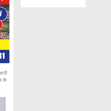
भारी
स के