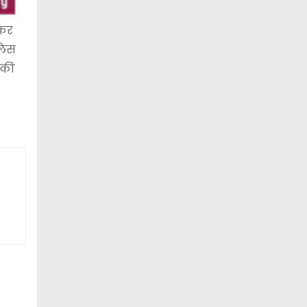
 कर
लिस
 की