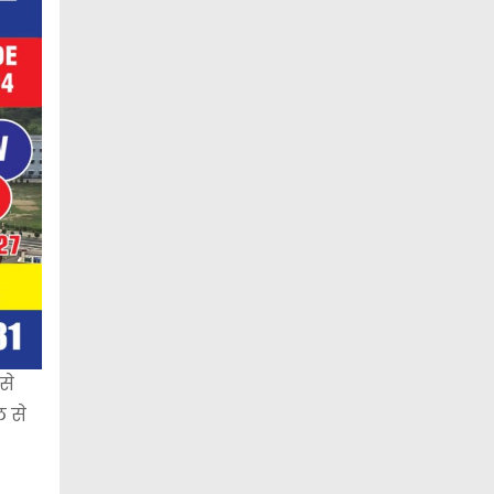
से
ल से