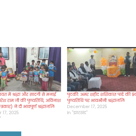
ायत में श्रद्धा और सादगी से मनाई
पुटकी: अमर शहीद शशिकांत पांडे की 9व
नरेश राम जी की पुण्यतिथि, अविनाश
पुण्यतिथि पर भावभीनी श्रद्धांजलि
्रकार) ने दी भावपूर्ण श्रद्धांजलि
December 17, 2025
 17, 2025
In "झारखंड"
"