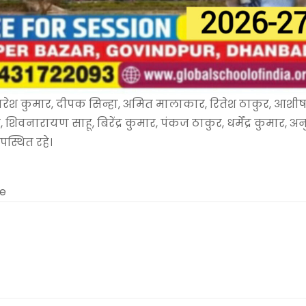
नरेश कुमार, दीपक सिन्हा, अमित मालाकार, रितेश ठाकुर, आशीष
वनारायण साहू, बिरेंद्र कुमार, पंकज ठाकुर, धर्मेंद्र कुमार, अ
पस्थित रहे।
me