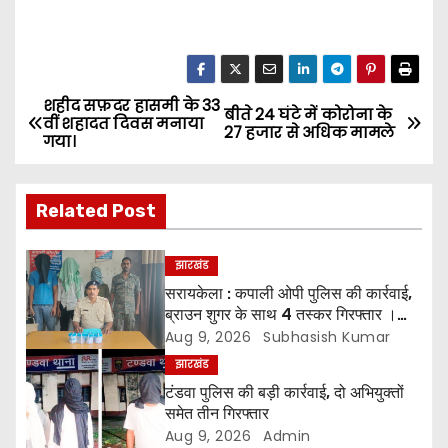
शहीद सफ़दर हासमी के 33
P
बीते 24 घंटे में कोरोना के
वीं शहादत दिवस मनाया
27 हजार से अधिक मामले
गया।
o
s
Related Post
t
झारखंड
n
सरायकेला : कपाली ओपी पुलिस की कार्रवाई,
ब्राउन शुगर के साथ 4 तस्कर गिरफ्तार ।
a
*चारों को भेजा गया न्यायिक हिरासत में
Aug 9, 2026
Subhasish Kumar
v
झारखंड
टंडवा पुलिस की बड़ी कार्रवाई, दो अभियुक्तों
i
समेत तीन गिरफ्तार
Aug 9, 2026
Admin