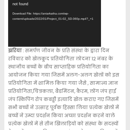
not found
i
d
Download File: https://antarkatha.com/wp-
content/uploads/2022/01/Project_01-02_SD-360p.mp4?_=1
e
o
P
l
झरिया
: समर्पण जीवन के प्रति संस्था के द्वारा दिन
a
रविवार को खेलकूद प्रतियोगिता लोदना 12 नंबर के
y
स्थानीय बच्चों के बीच साप्ताहिक प्रतियोगिता का
e
आयोजन किया गया जिसमें अलग-अलग खेलों को इस
r
प्रतियोगिता में शामिल किया गया जैसे , सामान्य ज्ञान
प्रतियोगिता,चित्रकला, बैडमिंटन, कैरम, लोंग जंप हाई
जंप स्किपिंग रोप कबड्डी इत्यादि खेल कराए गए जिसमें
सभी बच्चों ने उत्साह पूर्वक हिस्सा लिया प्रत्येक खेलों में
बच्चों ने उम्दा प्रदर्शन किया अच्छा प्रदर्शन करने वाले
प्रत्येक खेलों में से तीन खिलाड़ियों को संस्था के सदस्यों