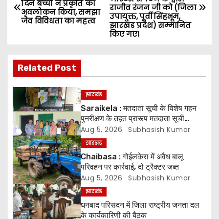
o
दिन बच्चों ने प्रकृति का
राजीव रंजन जी को (जिला
अवलोकन किया, समझा
उपायुक्त, पूर्वी सिंहभूम,
जैव विविधता का महत्व
s
झारखंड प्रदेश) सम्मानित
किए गए।
t
n
Related Post
a
झारखंड
v
Saraikela : मतदाता सूची के विशेष गहन
पुनरीक्षण के तहत प्रारूप मतदाता सूची
i
प्रकाशित* *05 अगस्त से 04 सितंबर तक
Aug 5, 2026
Subhasish Kumar
दावे एवं आपत्तियां होंगी स्वीकार, 07 अक्टूबर
झारखंड
g
को जारी होगी अंतिम मतदाता सूची
Chaibasa : गोईलकेरा में अवैध बालू
परिवहन पर कार्रवाई, दो ट्रैक्टर जब्त
a
Aug 5, 2026
Subhasish Kumar
t
झारखंड
धनबाद परिसदन में जिला राष्ट्रीय जनता दल
i
के कार्यकारिणी की बैठक