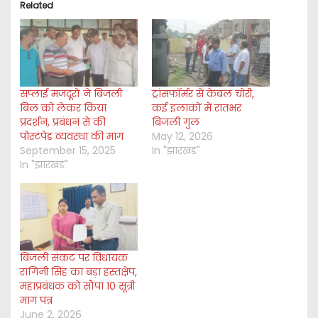
Related
सप्लाई मजदूरों ने बिजली
ट्रांसफॉर्मर से केबल चोरी,
बिल को लेकर किया
कई इलाकों में रातभर
प्रदर्शन, प्रबंधन से की
बिजली गुल
पोस्टपेड व्यवस्था की मांग
May 12, 2026
September 15, 2025
In "झारखंड"
In "झारखंड"
बिजली संकट पर विधायक
रागिनी सिंह का बड़ा हस्तक्षेप,
महाप्रबंधक को सौंपा 10 सूत्री
मांग पत्र
June 2, 2026