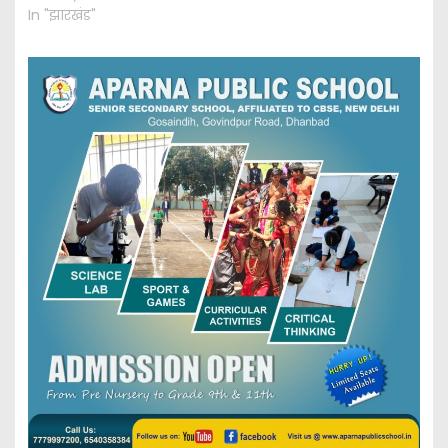
In "झारखंड"