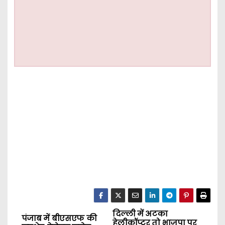
दिल्ली में अटका
P
पंजाब में बीएसएफ की
हेलीकॉप्टर तो भाजपा पर