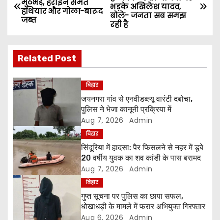
मुठभेड़, हेरोइन समेत
भड़के अखिलेश यादव,
o
हथियार और गोला-बारूद
बोले- जनता सब समझ
जब्त
रही है
s
t
Related Post
n
बिहार
a
जयनगरा गांव से एनवीडब्ल्यू वारंटी दबोचा,
पुलिस ने भेजा कानूनी प्रक्रिया में
v
Aug 7, 2026
Admin
i
बिहार
सिंदूरिया में हादसा: पैर फिसलने से नहर में डूबे
g
20 वर्षीय युवक का शव कांडी के पास बरामद
Aug 7, 2026
Admin
a
बिहार
गुप्त सूचना पर पुलिस का छापा सफल,
t
धोखाधड़ी के मामले में फरार अभियुक्त गिरफ्तार
Aug 6, 2026
Admin