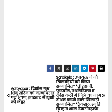
Saraikela : उपायुक्त ने नौ
P
खिलाड़ियों को किया
सम्मानित* *तीरंदाजी,
o
Adityapur : दिशोम गुरु
फुटबॉल, एथलेटिक्स व
शिबू सोरेन को मरणोपरांत
क्रॉस कंट्री में जिले का नाम
पद्म भूषण, झारखंड में खुशी
s
रोशन करने वाले खिलाड़ी
की लहर
सम्मानित* *ट्रैकसूट, स्मृति
चिन्ह व शाल देकर बढ़ाया
t