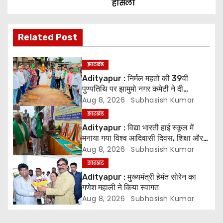
हौसला
n
Related Post
a
v
झारखंड
Adityapur : निर्मल महतो की 39वीं
i
पुण्यतिथि पर झामुमो नगर कमेटी ने दी
श्रद्धांजलि
g
Aug 8, 2026
Subhasish Kumar
झारखंड
a
Adityapur : विद्या भारती हाई स्कूल में
मनाया गया विश्व आदिवासी दिवस, शिक्षा और
t
संस्कृति संरक्षण पर जोर
Aug 8, 2026
Subhasish Kumar
i
झारखंड
Adityapur : मुख्यमंत्री हेमंत सोरेन का
o
गणेश महाली ने किया स्वागत
Aug 8, 2026
Subhasish Kumar
n