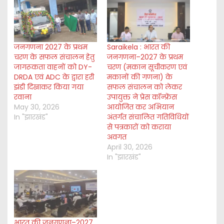
…
जनगणना 2027 के प्रथम
Saraikela : भारत की
चरण के सफल संचालन हेतु
जनगणना–2027 के प्रथम
जागरूकता वाहनों को DY-
चरण (मकान सूचीकरण एवं
DRDA एवं ADC के द्वारा हरी
मकानों की गणना) के
झंडी दिखाकर किया गया
सफल संचालन को लेकर
रवाना
उपायुक्त ने प्रेस कॉन्फ्रेंस
May 30, 2026
आयोजित कर अभियान
In "झारखंड"
अंतर्गत संचालित गतिविधियों
से पत्रकारों को कराया
अवगत
April 30, 2026
In "झारखंड"
भारत की जनगणना–2027