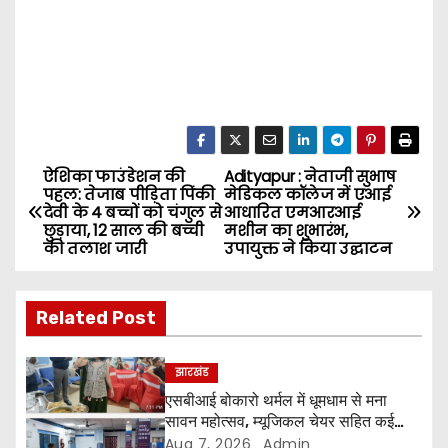
ऐशिका फाउंडेशन की
Adityapur : नेताजी सुभाष
P
पहल: तेजाब पीड़िता पिंकी
मेडिकल कॉलेज में एआई
देवी के 4 बच्चों को चंगुल से
आधारित एमआरआई
o
छुड़ाया, 12 साल की बच्ची
मशीन का शुभारंभ,
की तलाश जारी
उपायुक्त ने किया उद्घाटन
s
t
Related Post
n
झारखंड
a
एसबीआई बोकारो थर्मल में धूमधाम से मना
सावन महोत्सव, म्यूजिकल चेयर सहित कई
v
प्रतियोगिताओं में महिलाओं ने दिखाया उत्साह
Aug 7, 2026
Admin