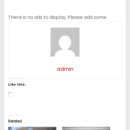
There is no ads to display, Please add some
admin
Like this:
L
o
a
d
i
Related
n
g