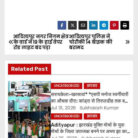
आदित्यपुर नगर निगम क्षेत्र
आदित्यपुर पुलिस ने
P
के वार्ड नं 19 के हाई वेपर
चोरीकी 14 बाइक की
रोड लाइट बंद पड़ा
बरामद
o
s
Related Post
t
UNCATEGORIZED
झारखंड
n
सरायकेला-खरसावां* *एसपी मनोज स्वर्गीयारी
का औचक दौरा: कांड्रा से तिरुलडीह तक बज
a
गई हाजिरी* *”फाइल नहीं, फील्ड में काम दिखे”
Jul 31, 2026
Subhasish Kumar
– लंबित केस और वारंट पर ध्यान दिया जाए.
v
UNCATEGORIZED
झारखंड
Adityapur : झारखंड मुक्ति मोर्चा के युवा
i
मोर्चा के जिला उपाध्यक्ष बनने पर अभय झा का
स्वागत