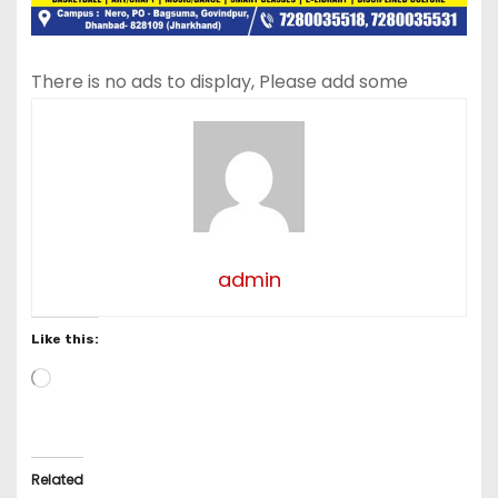
There is no ads to display, Please add some
admin
Like this:
L
o
a
d
i
Related
n