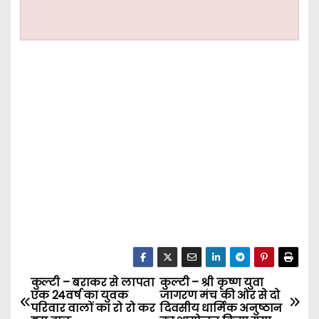
कुल्टी – बराकर से लापता
कुल्टी – श्री कृष्ण युवा
P
एक 24वर्ष का युवक
जागरण मंच की ओर से दो
परिवार वालों का रो रो कर
दिवसीय धार्मिक अनुष्ठान