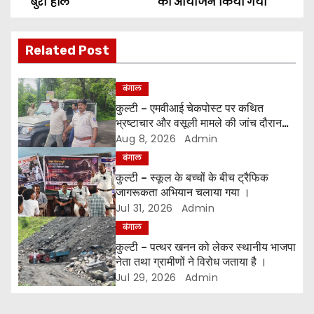
o
बुरा हाल
का आयोजन किया गया
s
Related Post
t
n
बंगाल
कुल्टी – एमवीआई चेकपोस्ट पर कथित
a
भ्रष्टाचार और वसूली मामले की जांच दौरान
चलबलपुर से एक और दलाल को किया गया
Aug 8, 2026
Admin
v
गिरफ्तार
बंगाल
i
कुल्टी – स्कूल के बच्चों के बीच ट्रैफिक
जागरूकता अभियान चलाया गया ।
g
Jul 31, 2026
Admin
बंगाल
a
कुल्टी – पत्थर खनन को लेकर स्थानीय भाजपा
t
नेता तथा ग्रामीणों ने विरोध जताया है ।
Jul 29, 2026
Admin
i