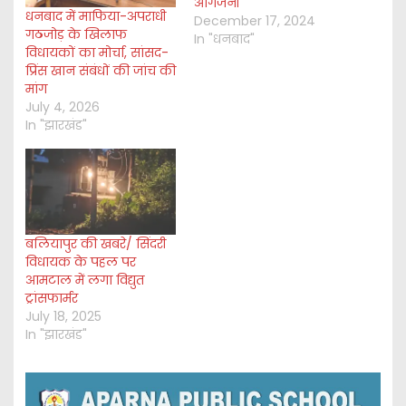
आगजनी
धनबाद में माफिया-अपराधी
December 17, 2024
गठजोड़ के खिलाफ
In "धनबाद"
विधायकों का मोर्चा, सांसद-
प्रिंस खान संबंधों की जांच की
मांग
July 4, 2026
In "झारखंड"
बलियापुर की खबरे/ सिंदरी
विधायक के पहल पर
आमटाल में लगा विद्युत
ट्रांसफार्मर
July 18, 2025
In "झारखंड"