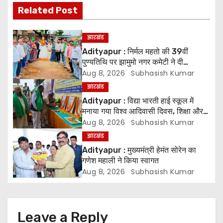
Related Post
t
n
झारखंड
Adityapur : निर्मल महतो की 39वीं
a
पुण्यतिथि पर झामुमो नगर कमेटी ने दी
श्रद्धांजलि
Aug 8, 2026
Subhasish Kumar
v
झारखंड
i
Adityapur : विद्या भारती हाई स्कूल में
मनाया गया विश्व आदिवासी दिवस, शिक्षा और
g
संस्कृति संरक्षण पर जोर
Aug 8, 2026
Subhasish Kumar
झारखंड
a
Adityapur : मुख्यमंत्री हेमंत सोरेन का
t
गणेश महाली ने किया स्वागत
Aug 8, 2026
Subhasish Kumar
i
o
Leave a Reply