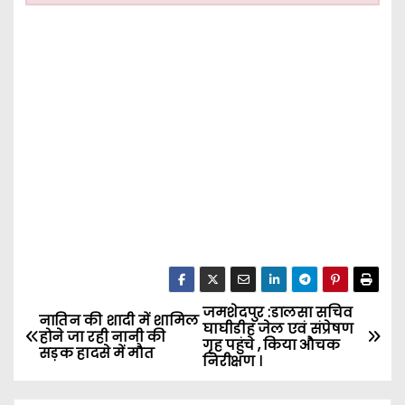
जमशेदपुर :डालसा सचिव
P
नातिन की शादी में शामिल
घाघीडीह जेल एवं संप्रेषण
होने जा रही नानी की
गृह पहुंचे , किया औचक
o
सड़क हादसे में मौत
निरीक्षण ।
s