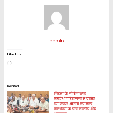
admin
Like this:
L
o
a
d
i
Related
n
g
निरसा के गोपीनाथपुर
एमडीओ परियोजना में वर्चस्व
…
को लेकर भाजपा एवं माले
समर्थकों के बीच मारपीट और