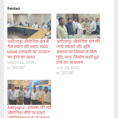
i
Related
n
g
…
आदित्यपुर औद्योगिक क्षेत्र में
आदित्यपुर औद्योगिक क्षेत्र की
गैस संकट की आहट, 1500
जर्जर सड़कों और भूमि
MSME इकाइयों पर उत्पादन
समस्या पर जियाडा से मिले
ठप होने का खतरा
पुरेंद्र, जल्द निर्माण कार्य शुरू
March 14, 2026
होने का आश्वासन
In "झारखंड"
July 29, 2026
In "झारखंड"
Adityapur : झारखंड की नई
औद्योगिक नीति पर इसरो