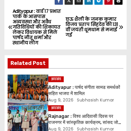
Adityapur : वार्ड 17 प्रभात
P
पार्क के आसपास
छऊ शैली के जनक कुमार
अव्यवस्था और अवैध
o
विजय प्रताप सिंहदेव की 131
गतिविधियों की शिकायत
वीं जयंती धूमधाम से मनाई
लेकर विधायक से मिले
गई
s
पार्षद नीतू शर्मा और
स्थानीय लोग
t
n
Related Post
a
झारखंड
v
Adityapur : पार्षद संगीता सामड समर्थकों
सहित भाजपा में शामिल
i
Aug 9, 2026
Subhasish Kumar
झारखंड
g
Rajnagar : विश्व आदिवासी दिवस पर
राजनगर में सांस्कृतिक कार्यक्रम, सांसद जोबा
a
माझी ने एकजुटता का दिया संदेश
Aug 9, 2026
Subhasish Kumar