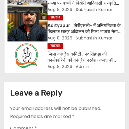
a
संध्या पर बच्चों ने बिखेरी आदिवासी संस्कृति
की छटा
Aug 8, 2026
Subhasish Kumar
v
झारखंड
i
Adityapur : जेपीएससी- में अनियमितता के
खिलाफ छात्र आंदोलन को मिला भाजपा नेता
g
बबलू शर्मा का समर्थन
Aug 8, 2026
Subhasish Kumar
झारखंड
a
जिला कांग्रेस कमिटी , प०सिंहभूम की
t
कार्यकारिणी को कांग्रेस प्रदेश अध्यक्ष की
मंजूरी
Aug 8, 2026
Admin
i
o
Leave a Reply
n
Your email address will not be published.
Required fields are marked
*
Comment
*