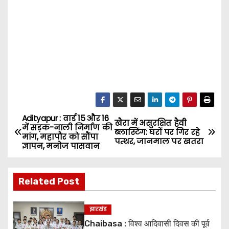
Adityapur : वार्ड 15 और 16
P
खैरा में असुरक्षित हैवी
में सड़क-नाली निर्माण की
ब्लास्टिंग: घरों पर गिर रहे
मांग, महापौर को सौंपा
o
पत्थर, जानमाल पर खतरा
ज्ञापन, मनोज पासवान
s
Related Post
t
n
झारखंड
Chaibasa : विश्व आदिवासी दिवस की पूर्व