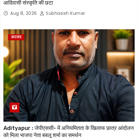
आदिवासी संस्कृति की छटा
Aug 8, 2026
Subhasish Kumar
झारखंड
Adityapur : जेपीएससी- में अनियमितता के खिलाफ छात्र आंदोलन
को मिला भाजपा नेता बबलू शर्मा का समर्थन