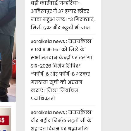
बड़ी कार्रवाई, गम्हरिया-
आदित्यपुर में 37 हजार लीटर
जावा महुआ नष्ट। *3 गिरफ्तार,
मिनी ट्रक और स्कूटी भी जब्त
Saraikela news : सरायकेला
8 एवं 9 अगस्त को जिले के
सभी मतदान केन्द्रों पर लगेगा
SIR-2026 विशेष शिविर*
*फॉर्म-6 और फॉर्म-8 भरकर
मतदाता सूची को अद्यतन
कराएं : जिला निर्वाचन
पदाधिकारी
Saraikela news : सरायकेला
वीर शहीद निर्मल महतो जी के
शहादत दिवस पर श्रद्धांजलि