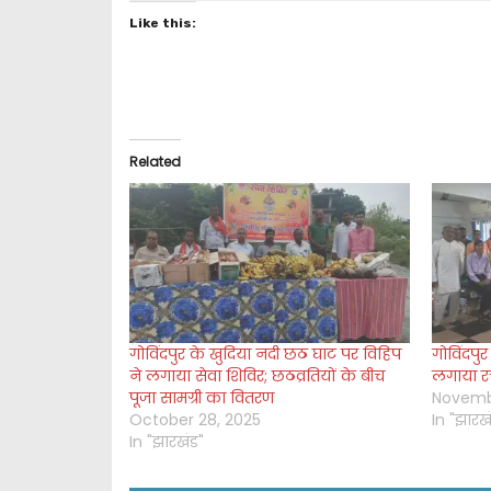
Like this:
Related
गोविंदपुर के खुदिया नदी छठ घाट पर विहिप
गोविंदपुर
ने लगाया सेवा शिविर; छठव्रतियों के बीच
लगाया रक
पूजा सामग्री का वितरण
Novemb
October 28, 2025
In "झारख
In "झारखंड"