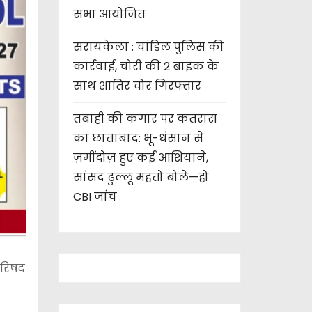
सभा आयोजित
सरायकेला : चांडिल पुलिस की
कार्रवाई, चोरी की 2 बाइक के
साथ शातिर चोर गिरफ्तार
तबाही की कगार पर कतरास
का छाताबाद: भू-धंसान से
ज़मींदोज़ हुए कई आशियाने,
सांसद ढुल्लू महतो बोले—हो
CBI जांच
परिषद