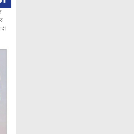
ल
ाल
ोदी