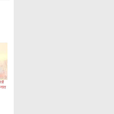
्री
गांव