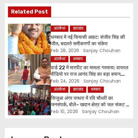
t
Related Post
n
अंतर्कथा
झारखंड
a
धनबाद में नई सियासी आहट: संजीव सिंह की
जीत, बदलते समीकरणों का संकेत
v
Feb 28, 2026
Sanjay Chouhan
i
अंतर्कथा
धनबाद
वार्ड 22 में मारपीट का मामला गरमाया: वायरल
g
वीडियो पर राज आनंद सिंह का बड़ा बयान,
अरुण सिंह पर लगाए गंभीर आरोप
Feb 24, 2026
Sanjay Chouhan
a
अंतर्कथा
झारखंड
धनबाद
सिजुआ अंगर पत्थरा में रवि चौधरी का
t
जनसंपर्क, बोले– खदान क्षेत्र को जल संकट से
मुक्त कराना मेरी पहली प्राथमिकता
i
Feb 10, 2026
Sanjay Chouhan
o