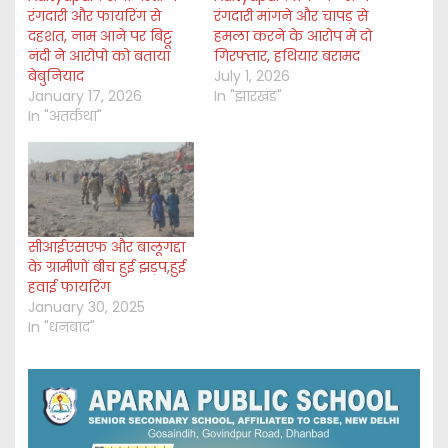
रंगदारी और फायरिंग से
रंगदारी मांगने और चापड़ से
दहशत, नाम आने पर बिट्टू
हमला करने के आरोप में दो
नंदी ने आरोपो को बताया
गिरफ्तार, हथियार बरामद
बेबुनियाद
July 1, 2026
January 17, 2026
In "झारखंड"
In "अंतर्कथा"
सीआईएसएफ और बालूगद्दा
के ग्रामीणों बीच हुई झड़प,हुई
हवाई फायरिंग
January 30, 2025
In "धनबाद"