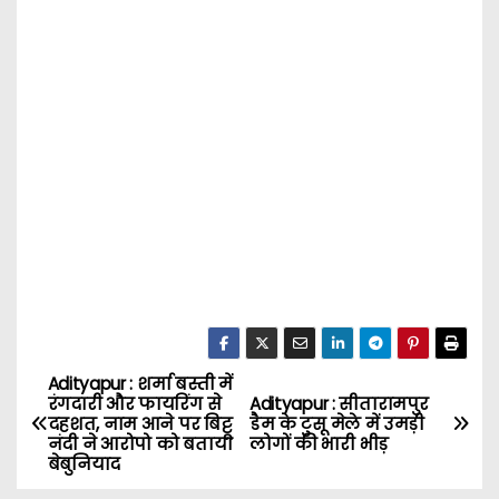
Adityapur : शर्मा बस्ती में
P
रंगदारी और फायरिंग से
Adityapur : सीतारामपुर
दहशत, नाम आने पर बिट्टू
डैम के टुसू मेले में उमड़ी
o
नंदी ने आरोपो को बताया
लोगों की भारी भीड़
बेबुनियाद
s