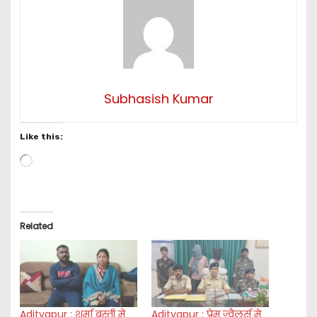
Subhasish Kumar
Like this:
L
o
a
d
i
Related
n
g
…
Adityapur : शर्मा बस्ती में
Adityapur : प्रेम ज्वैलर्स मे