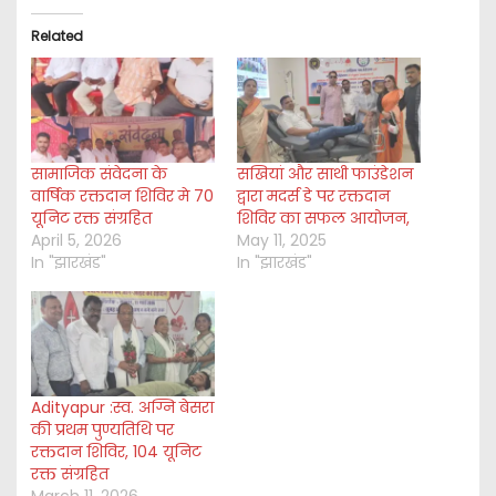
i
Related
n
g
…
सामाजिक संवेदना के
सखियां और साथी फाउंडेशन
वार्षिक रक्तदान शिविर मे 70
द्वारा मदर्स डे पर रक्तदान
यूनिट रक्त संग्रहित
शिविर का सफल आयोजन,
April 5, 2026
May 11, 2025
In "झारखंड"
In "झारखंड"
Adityapur :स्व. अग्नि बेसरा
की प्रथम पुण्यतिथि पर
रक्तदान शिविर, 104 यूनिट
रक्त संग्रहित