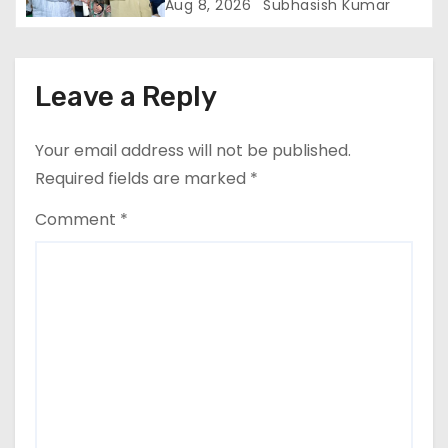
Aug 8, 2026
Subhasish Kumar
i
o
Leave a Reply
n
Your email address will not be published.
Required fields are marked
*
Comment
*