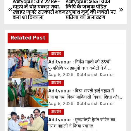
Adityapur : वार्ड 22 एस-
Adityapur : ओल चिकी
P
टाइप में चोर पकड़ा गया,
लिपि के जनक पंडित
खंडहर जर्जर सरकारी भवन
रघुनाथ मुर्मु की जयंती पर
o
बना था ठिकाना
प्रतिमा का अनावरण
s
Related Post
t
n
झारखंड
Adityapur : निर्मल महतो की 39वीं
a
पुण्यतिथि पर झामुमो नगर कमेटी ने दी
श्रद्धांजलि
Aug 8, 2026
Subhasish Kumar
v
झारखंड
i
Adityapur : विद्या भारती हाई स्कूल में
मनाया गया विश्व आदिवासी दिवस, शिक्षा और
g
संस्कृति संरक्षण पर जोर
Aug 8, 2026
Subhasish Kumar
झारखंड
a
Adityapur : मुख्यमंत्री हेमंत सोरेन का
t
गणेश महाली ने किया स्वागत