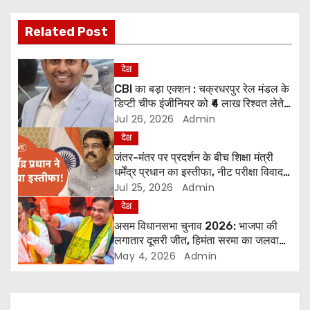
o
Related Post
s
t
देश
CBI का बड़ा एक्शन : चक्रधरपुर रेल मंडल के
n
डिप्टी चीफ इंजीनियर को ₹4 लाख रिश्वत लेते
सीबीआई ने हावड़ा स्टेशन पर दबोचा
a
Jul 26, 2026
Admin
देश
v
जंतर-मंतर पर प्रदर्शन के बीच शिक्षा मंत्री
धर्मेंद्र प्रधान का इस्तीफा, नीट परीक्षा विवाद
i
पर बड़ा कदम
Jul 25, 2026
Admin
g
देश
असम विधानसभा चुनाव 2026: भाजपा की
a
लगातार दूसरी जीत, हिमंता सरमा का जलवा
बरकरार
May 4, 2026
Admin
t
i