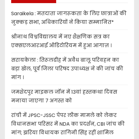
Saraikela : मतदाता जागरूकता के लिए छात्राओं की
नुक्कड़ सभा, अधिकारियों ने किया सम्मानित*
श्रीनाथ विश्वविद्यालय में नए शैक्षणिक सत्र का
एक्सएलआरआई ऑडिटोरियम में हुआ आगाज़ ।
सरायकेला : तिरूलडीह में अवैध बालू परिवहन का
बड़ा खेल, पूर्व जिला परिषद उपाध्यक्ष ने की जांच की
मांग ।
जमशेदपुर माइकल जॉन में 13वां हस्तकथा दिवस
मनाया जाएगा 7 अगस्त को
रांची में JPSC-JSSC पेपर लीक मामले को लेकर
विधानसभा परिसर में NDA का प्रदर्शन, CBI जांच की
मांग; झरिया विधायक रागिनी सिंह रहीं शामिल