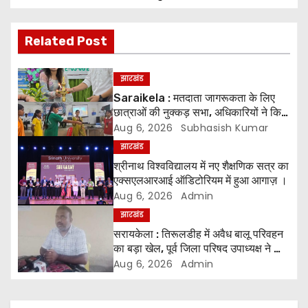
s
Related Post
t
n
झारखंड
Saraikela : मतदाता जागरूकता के लिए
a
छात्राओं की नुक्कड़ सभा, अधिकारियों ने किया
सम्मानित*
Aug 6, 2026
Subhasish Kumar
v
झारखंड
i
श्रीनाथ विश्वविद्यालय में नए शैक्षणिक सत्र का
एक्सएलआरआई ऑडिटोरियम में हुआ आगाज़ ।
g
Aug 6, 2026
Admin
झारखंड
a
सरायकेला : तिरूलडीह में अवैध बालू परिवहन
t
का बड़ा खेल, पूर्व जिला परिषद उपाध्यक्ष ने की
जांच की मांग ।
Aug 6, 2026
Admin
i