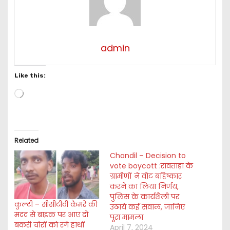
admin
Like this:
L
o
a
d
i
Related
n
g
Chandil – Decision to
vote boycott :रावताड़ा के
…
ग्रामीणों ने वोट बहिष्कार
करने का लिया निर्णय,
पुलिस के कार्यशैली पर
कुल्टी – सीसीटीवी कैमरे की
उठाये कई सवाल, जानिए
मदद से बाइक पर आए दो
पूरा मामला
बकरी चोरों को रंगे हाथों
April 7, 2024