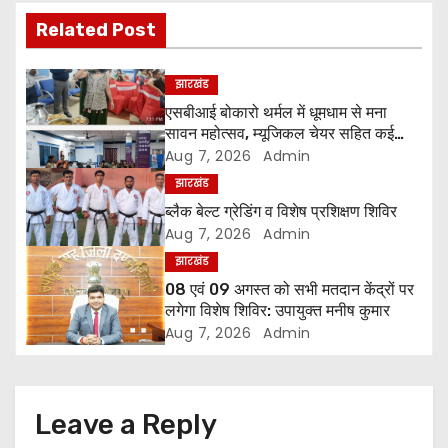
t
Related Post
n
झारखंड
a
एसबीआई बोकारो थर्मल में धूमधाम से मना
सावन महोत्सव, म्यूजिकल चेयर सहित कई
v
प्रतियोगिताओं में महिलाओं ने दिखाया उत्साह
Aug 7, 2026
Admin
i
झारखंड
ब्लैक बेल्ट ग्रेडिंग व विशेष प्रशिक्षण शिविर
g
Aug 7, 2026
Admin
झारखंड
a
08 एवं 09 अगस्त को सभी मतदान केंद्रों पर
लगेगा विशेष शिविर: उपायुक्त मनीष कुमार
t
Aug 7, 2026
Admin
i
o
Leave a Reply
n