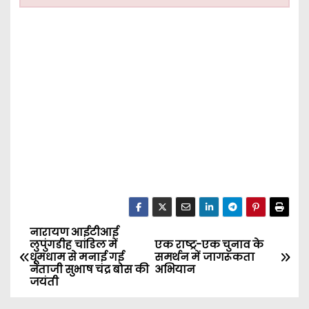
नारायण आईटीआई
P
लुपुंगडीह चांडिल में
एक राष्ट्र-एक चुनाव के
धूमधाम से मनाई गई
समर्थन में जागरूकता
o
नेताजी सुभाष चंद्र बोस की
अभियान
जयंती
s