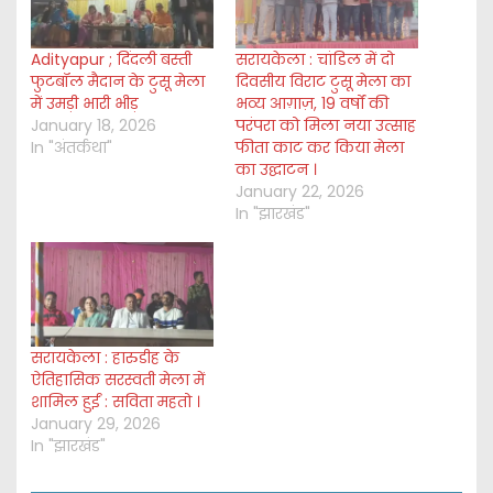
Adityapur ; दिंदली बस्ती
सरायकेला : चांडिल में दो
फुटबॉल मैदान के टुसू मेला
दिवसीय विराट टुसू मेला का
में उमड़ी भारी भीड़
भव्य आग़ाज़, 19 वर्षों की
January 18, 2026
परंपरा को मिला नया उत्साह
In "अंतर्कथा"
फीता काट कर किया मेला
का उद्घाटन ।
January 22, 2026
In "झारखंड"
सरायकेला : हारुडीह के
ऐतिहासिक सरस्वती मेला में
शामिल हुईं : सविता महतो ।
January 29, 2026
In "झारखंड"