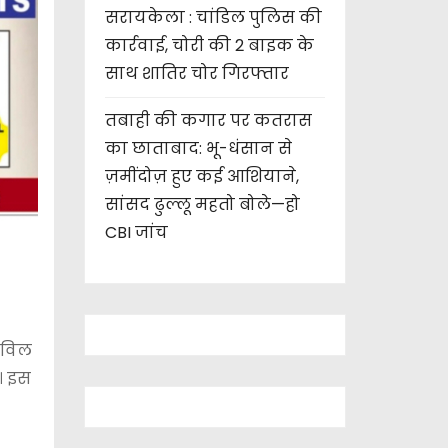
सरायकेला : चांडिल पुलिस की
कार्रवाई, चोरी की 2 बाइक के
साथ शातिर चोर गिरफ्तार
तबाही की कगार पर कतरास
का छाताबाद: भू-धंसान से
ज़मींदोज़ हुए कई आशियाने,
सांसद ढुल्लू महतो बोले—हो
CBI जांच
सिविल
ा। इस