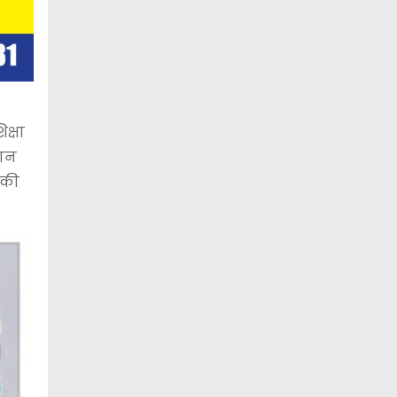
क्षा
यान
 की