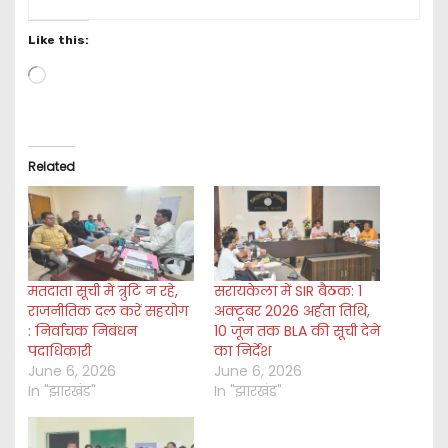
Like this:
L
o
a
d
i
Related
n
g
…
मतदाता सूची में त्रुटि न रहे,
सरायकेला में SIR बैठक: 1
राजनीतिक दल करें सहयोग
अक्टूबर 2026 अर्हता तिथि,
: निर्वाचक निबंधन
10 जून तक BLA की सूची देने
पदाधिकारी
का निर्देश
June 6, 2026
June 6, 2026
In "झारखंड"
In "झारखंड"