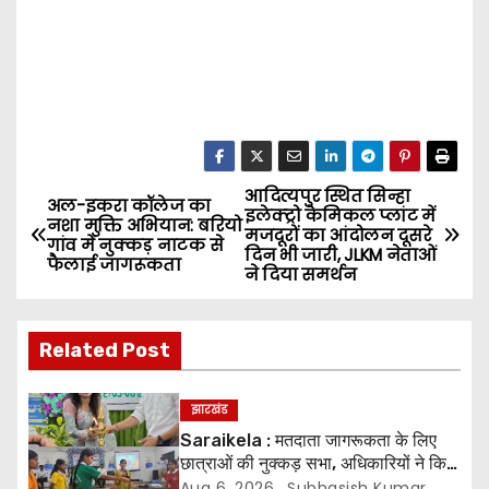
आदित्यपुर स्थित सिन्हा
P
अल-इकरा कॉलेज का
इलेक्ट्रो केमिकल प्लांट में
नशा मुक्ति अभियान: बरियो
मजदूरों का आंदोलन दूसरे
o
गांव में नुक्कड़ नाटक से
दिन भी जारी, JLKM नेताओं
फैलाई जागरूकता
ने दिया समर्थन
s
t
Related Post
n
झारखंड
a
Saraikela : मतदाता जागरूकता के लिए
छात्राओं की नुक्कड़ सभा, अधिकारियों ने किया
v
सम्मानित*
Aug 6, 2026
Subhasish Kumar