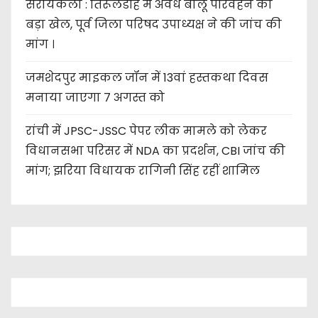
सरायकेला : तिरूलडीह में अवैध बालू परिवहन का
बड़ा खेल, पूर्व जिला परिषद उपाध्यक्ष ने की जांच की
मांग ।
जमशेदपुर माइकल जॉन में 13वां हस्तकथा दिवस
मनाया जाएगा 7 अगस्त को
रांची में JPSC-JSSC पेपर लीक मामले को लेकर
विधानसभा परिसर में NDA का प्रदर्शन, CBI जांच की
मांग; झरिया विधायक रागिनी सिंह रहीं शामिल