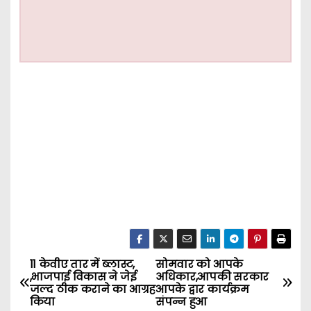
11 केवीए तार में ब्लास्ट,
सोमवार को आपके
P
,भाजपाई विकास ने जेई
अधिकार,आपकी सरकार
जल्द ठीक कराने का आग्रह
आपके द्वार कार्यक्रम
o
किया
संपन्न हुआ