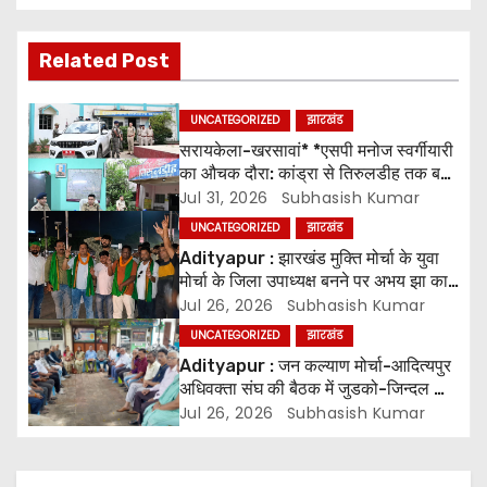
s
Related Post
t
n
UNCATEGORIZED
झारखंड
सरायकेला-खरसावां* *एसपी मनोज स्वर्गीयारी
a
का औचक दौरा: कांड्रा से तिरुलडीह तक बज
गई हाजिरी* *”फाइल नहीं, फील्ड में काम दिखे”
Jul 31, 2026
Subhasish Kumar
v
– लंबित केस और वारंट पर ध्यान दिया जाए.
UNCATEGORIZED
झारखंड
i
Adityapur : झारखंड मुक्ति मोर्चा के युवा
मोर्चा के जिला उपाध्यक्ष बनने पर अभय झा का
g
स्वागत
Jul 26, 2026
Subhasish Kumar
UNCATEGORIZED
झारखंड
a
Adityapur : जन कल्याण मोर्चा-आदित्यपुर
t
अधिवक्ता संघ की बैठक में जुडको-जिन्दल की
वादाखिलाफी की निन्दा
Jul 26, 2026
Subhasish Kumar
i
o