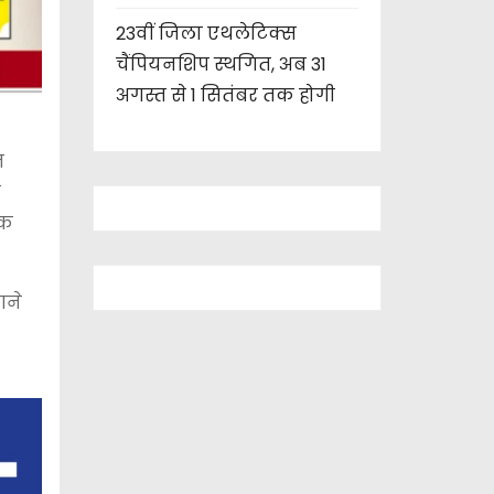
23वीं जिला एथलेटिक्स
चैंपियनशिप स्थगित, अब 31
अगस्त से 1 सितंबर तक होगी
त
स
िक
गने