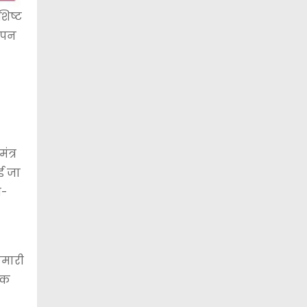
शिष्ट
बचपन
ंत्र
ई जा
ी-
ुमारी
्मक