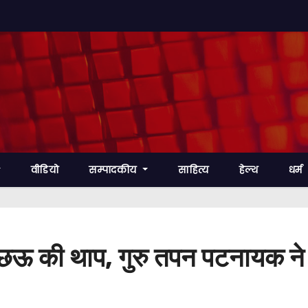
वीडियो
सम्पादकीय
साहित्य
हेल्थ
धर्म
गूंजी छऊ की थाप, गुरु तपन पटनायक