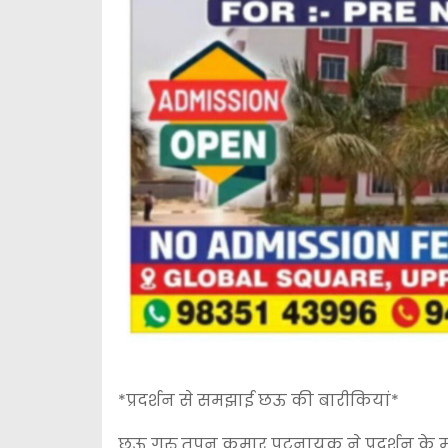
*प्रदर्शन से समझाई छऊ की बारीकियां*
छऊ गुरु तपन कुमार पटनायक ने प्रदर्शन के म