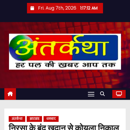
S
Fri. Aug 7th, 2026
1:17:12 AM
k
i
p
t
o
c
o
n
t
e
n
t
अंतर्कथा
झारखंड
धनबाद
निरसा के बंद खदान से कोयला निकाल