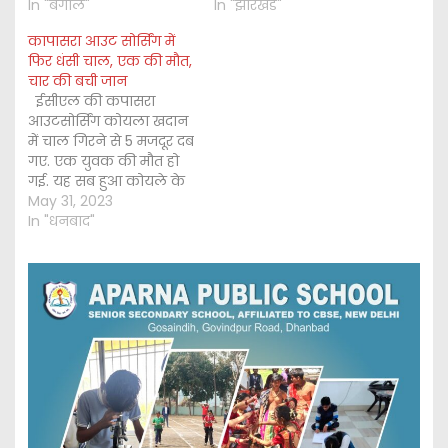
In "बंगाल"
In "झारखंड"
कापासरा आउट सोर्सिंग में
फिर धंसी चाल, एक की मौत,
चार की बची जान
ईसीएल की कपासरा
आउटसोर्सिंग कोयला खदान
में चाल गिरने से 5 मजदूर दब
गए. एक युवक की मौत हो
गई. यह सब हुआ कोयले के
अवैध उत्खनन की वजह से.
May 31, 2023
यह हादसा हनुमान चढ़ाई के
In "धनबाद"
नीचे सोमवार की सुबह हुई .
धनबाद: हादसों का शहर हो
गया है…