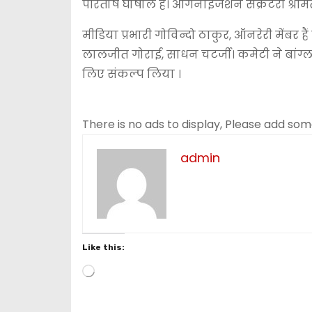
परितोष घोषाल हैं। ऑर्गनाइजेशन सेक्रेटरी श्रीमत
मीडिया प्रभारी गोविन्दो ठाकुर, ऑनरेरी मेंबर है
लालजीत गोराई, साधन चटर्जी। कमेटी ने बांग्
लिए संकल्प लिया ।
There is no ads to display, Please add so
admin
Like this:
L
o
a
d