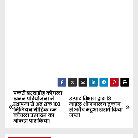
पकरी बरवाडीह कोयला
P
खनन परियोजना ने
उत्पाद विभाग द्वारा 13
स्थापना से अब तक 100
माइल भोजनालय दुकान
o
मिलियन मीट्रिक टन
से अवैध महुआ शराब किया
कोयला उत्पादन का
जप्त।
s
आंकड़ा पार किया।
t