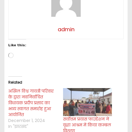
admin
Like this:
L
o
a
d
i
Related
n
अखिल विश्व गायत्री परिवार
g
के द्वारा नवनिर्वाचित
…
विधायक प्रदीप प्रसाद का
भव्य स्वागत समारोह हुआ
आयोजित
सर्वोत्तम प्रयास फाउंडेशन ने
December 1, 2024
वृद्धा आश्रम में किया कम्बल
In "झारखंड"
वितरण