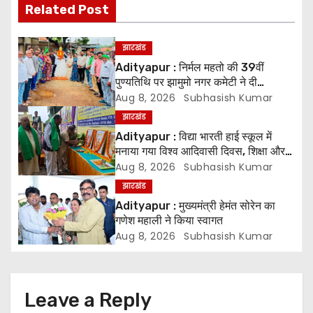
Related Post
n
a
झारखंड
Adityapur : निर्मल महतो की 39वीं
v
पुण्यतिथि पर झामुमो नगर कमेटी ने दी
श्रद्धांजलि
Aug 8, 2026
Subhasish Kumar
i
झारखंड
g
Adityapur : विद्या भारती हाई स्कूल में
मनाया गया विश्व आदिवासी दिवस, शिक्षा और
a
संस्कृति संरक्षण पर जोर
Aug 8, 2026
Subhasish Kumar
झारखंड
t
Adityapur : मुख्यमंत्री हेमंत सोरेन का
गणेश महाली ने किया स्वागत
i
Aug 8, 2026
Subhasish Kumar
o
n
Leave a Reply