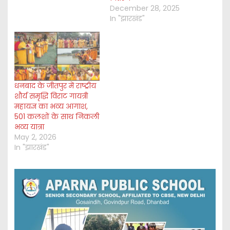
December 28, 2025
In "झारखंड"
धनबाद के जीतपुर में राष्ट्रीय
शौर्य समृद्धि विराट गायत्री
महायज्ञ का भव्य आगाश,
501 कलशों के साथ निकली
भव्य यात्रा
May 2, 2026
In "झारखंड"