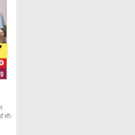
्त
ई थी।