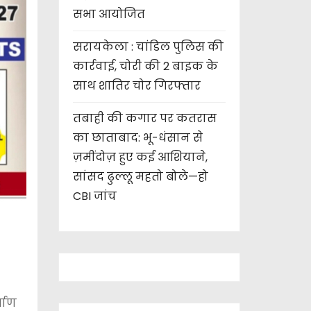
सभा आयोजित
सरायकेला : चांडिल पुलिस की
कार्रवाई, चोरी की 2 बाइक के
साथ शातिर चोर गिरफ्तार
तबाही की कगार पर कतरास
का छाताबाद: भू-धंसान से
ज़मींदोज़ हुए कई आशियाने,
सांसद ढुल्लू महतो बोले—हो
CBI जांच
्माण