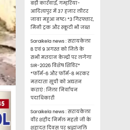
बड़ी कार्रवाई, गम्हरिया-
आदित्यपुर में 37 हजार लीटर
जावा महुआ नष्ट। *3 गिरफ्तार,
मिनी ट्रक और स्कूटी भी जब्त
Saraikela news : सरायकेला
8 एवं 9 अगस्त को जिले के
सभी मतदान केन्द्रों पर लगेगा
SIR-2026 विशेष शिविर*
*फॉर्म-6 और फॉर्म-8 भरकर
मतदाता सूची को अद्यतन
कराएं : जिला निर्वाचन
पदाधिकारी
Saraikela news : सरायकेला
वीर शहीद निर्मल महतो जी के
शहादत दिवस पर श्रद्धांजलि