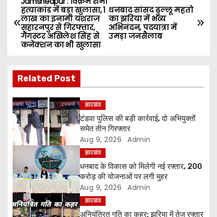
Jamshedpur : विक्रम शर्मा
P
हत्याकांड में बड़ा खुलासा, 1
धनबाद सांसद ढुल्लू महतो
लाख का इनामी यशराज
का झरिया में भव्य
o
सहारनपुर से गिरफ्तार,
अभिनंदन, पदयात्रा में
गैंगस्टर अखिलेश सिंह से
उमड़ा जनसैलाब
s
कनेक्शन का भी खुलासा
t
Related Post
n
a
झारखंड
टंडवा पुलिस की बड़ी कार्रवाई, दो अभियुक्तों
v
समेत तीन गिरफ्तार
Aug 9, 2026
Admin
i
झारखंड
g
धनबाद के विकास को मिलेगी नई रफ्तार, 200
करोड़ की योजनाओं पर लगी मुहर
a
Aug 9, 2026
Admin
झारखंड
t
अनियंत्रित गति का कहर: झरिया में तेज रफ्तार