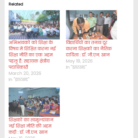
Related
n
g
…
अभिभावकों को शिक्षा के
विद्यार्थियों का तनाव दूर
विषय में शिक्षित करना नई
करना शिक्षकों का नैतिक
शिक्षा नीति का एक अहम
दायित्व : डॉ. जी.एन. खान
पहलू है: सहायक क्षेत्रीय
May 18, 2026
पदाधिकारी
In "झारखंड"
March 20, 2026
In "झारखंड"
शिक्षकों का स्वमूल्यांकन
नई शिक्षा नीति की अहम
कड़ी : डॉ. जी.एन. खान