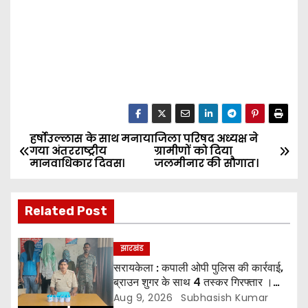
हर्षोउल्लास के साथ मनाया
जिला परिषद अध्यक्ष ने
P
गया अंतरराष्ट्रीय
ग्रामीणों को दिया
मानवाधिकार दिवस।
जलमीनार की सौगात।
o
s
Related Post
t
झारखंड
n
सरायकेला : कपाली ओपी पुलिस की कार्रवाई,
ब्राउन शुगर के साथ 4 तस्कर गिरफ्तार ।
a
*चारों को भेजा गया न्यायिक हिरासत में
Aug 9, 2026
Subhasish Kumar