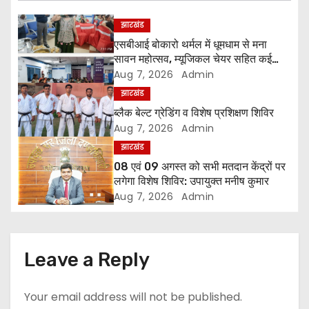
n
झारखंड
a
एसबीआई बोकारो थर्मल में धूमधाम से मना
सावन महोत्सव, म्यूजिकल चेयर सहित कई
v
प्रतियोगिताओं में महिलाओं ने दिखाया उत्साह
Aug 7, 2026
Admin
i
झारखंड
ब्लैक बेल्ट ग्रेडिंग व विशेष प्रशिक्षण शिविर
g
Aug 7, 2026
Admin
झारखंड
a
08 एवं 09 अगस्त को सभी मतदान केंद्रों पर
लगेगा विशेष शिविर: उपायुक्त मनीष कुमार
t
Aug 7, 2026
Admin
i
o
Leave a Reply
n
Your email address will not be published.