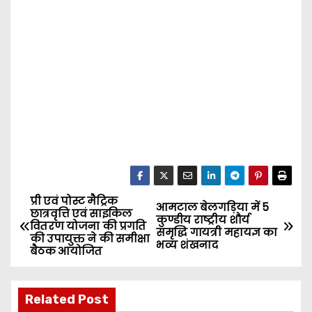
प्री एवं पोस्ट मैट्रिक
P
आमटाल बेलगड़िया में 5
छात्रवृत्ति एवं साइकिल
कुण्डीय राष्ट्रीय शौर्य
वितरण योजना की प्रगति
o
समृद्धि गायत्री महायज्ञ का
की उपायुक्त ने की समीक्षा
भव्य शंखनाद
बैठक आयोजित
s
t
Related Post