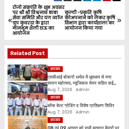
रोजो संक्रांति के शुभ अवसर
P
पर श्री श्री विश्वनाथ बाबा
कुल्टी -प्रकृति कृषि
सेवा समिति और यंग व्याॅज
कोअपनाने को लेकर कृषि
o
ग्रुप कुंवरदा के द्वारा
विभाग द्वारा कार्यशाला का
मानभूम शैली छऊ का
आयोजन किया गया
s
आयोजन
t
Related Post
n
a
झारखंड
एसबीआई बोकारो थर्मल में धूमधाम से मना
v
सावन महोत्सव, म्यूजिकल चेयर सहित कई
प्रतियोगिताओं में महिलाओं ने दिखाया उत्साह
Aug 7, 2026
Admin
i
झारखंड
g
ब्लैक बेल्ट ग्रेडिंग व विशेष प्रशिक्षण शिविर
Aug 7, 2026
Admin
a
झारखंड
08 एवं 09 अगस्त को सभी मतदान केंद्रों पर