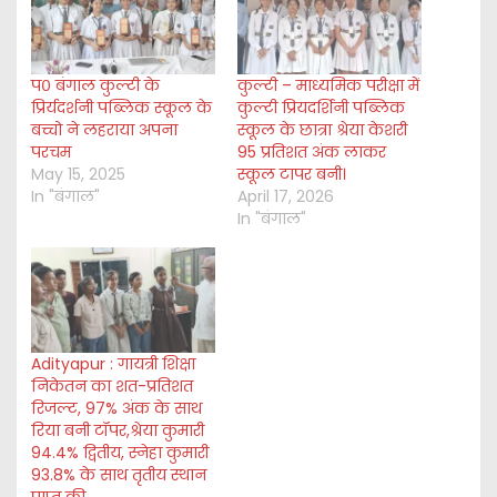
…
प० बंगाल कुल्टी के
कुल्टी – माध्यमिक परीक्षा में
प्रिर्यदर्शनी पब्लिक स्कूल के
कुल्टी प्रियदर्शिनी पब्लिक
बच्चो ने लहराया अपना
स्कूल के छात्रा श्रेया केशरी
परचम
95 प्रतिशत अंक लाकर
May 15, 2025
स्कूल टापर बनी।
In "बंगाल"
April 17, 2026
In "बंगाल"
Adityapur : गायत्री शिक्षा
निकेतन का शत-प्रतिशत
रिजल्ट, 97% अंक के साथ
रिया बनी टॉपर,श्रेया कुमारी
94.4% द्वितीय, स्नेहा कुमारी
93.8% के साथ तृतीय स्थान
प्राप्त की