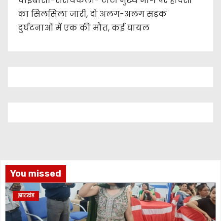
चाईबासा-सरायकेला- टाटा मुख्य मार्ग पर हादसों
का सिलसिला जारी, दो अलग-अलग सड़क
दुर्घटनाओं में एक की मौत, कई घायल
You missed
झारखंड