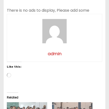
There is no ads to display, Please add some
admin
Like this:
L
o
a
d
i
Related
n
g