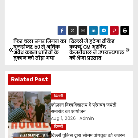
फिर चला नगर निगम का
दिल्ली में हटेगा वीकेंड
P
बुलडोजर, 50 से अधिक
कर्फ्यू, CM अरविंद
अवैध कब्जा धारियों के
केजरीवाल ने उपराज्यपाल
o
दुकान को तोड़ा गया
को भेजा प्रस्ताव
s
Related Post
t
n
दिल्ली
कोल्हान विश्वविद्यालय में प्रेमचंद जयंती
a
समारोह का आयोजन
Aug 1, 2026
Admin
v
दिल्ली
i
दिल्ली पुलिस द्वारा सोनम वांगचुक को जबरन