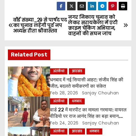
नगर निकाय चुनाव को
P
वॉर्ड संख्या_29 से पार्षद पद
लेकर सरायकेला में एंटी
का चुनाव लड़ेंगी पूर्व नप
क्राइम चेकिंग अभियान,
o
अध्यक्ष रीता श्रीवास्तव
वाहनों की सघन जांच
s
Related Post
t
n
अंतर्कथा
झारखंड
धनबाद में नई सियासी आहट: संजीव सिंह की
a
जीत, बदलते समीकरणों का संकेत
Feb 28, 2026
Sanjay Chouhan
v
अंतर्कथा
धनबाद
i
वार्ड 22 में मारपीट का मामला गरमाया: वायरल
वीडियो पर राज आनंद सिंह का बड़ा बयान,
g
अरुण सिंह पर लगाए गंभीर आरोप
Feb 24, 2026
Sanjay Chouhan
अंतर्कथा
झारखंड
धनबाद
a