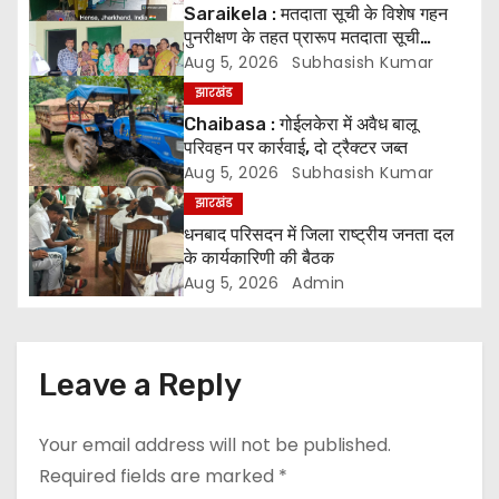
n
Saraikela : मतदाता सूची के विशेष गहन
पुनरीक्षण के तहत प्रारूप मतदाता सूची
a
प्रकाशित* *05 अगस्त से 04 सितंबर तक
Aug 5, 2026
Subhasish Kumar
दावे एवं आपत्तियां होंगी स्वीकार, 07 अक्टूबर
v
झारखंड
को जारी होगी अंतिम मतदाता सूची
Chaibasa : गोईलकेरा में अवैध बालू
i
परिवहन पर कार्रवाई, दो ट्रैक्टर जब्त
Aug 5, 2026
Subhasish Kumar
g
झारखंड
a
धनबाद परिसदन में जिला राष्ट्रीय जनता दल
के कार्यकारिणी की बैठक
t
Aug 5, 2026
Admin
i
o
Leave a Reply
n
Your email address will not be published.
Required fields are marked
*