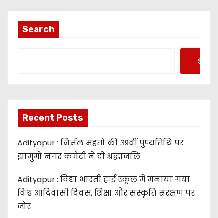
s
t
Search
s
Searc
p
a
g
Recent Posts
i
Adityapur : निर्मल महतो की 39वीं पुण्यतिथि पर
n
झामुमो नगर कमेटी ने दी श्रद्धांजलि
a
Adityapur : विद्या भारती हाई स्कूल में मनाया गया
t
विश्व आदिवासी दिवस, शिक्षा और संस्कृति संरक्षण पर
जोर
i