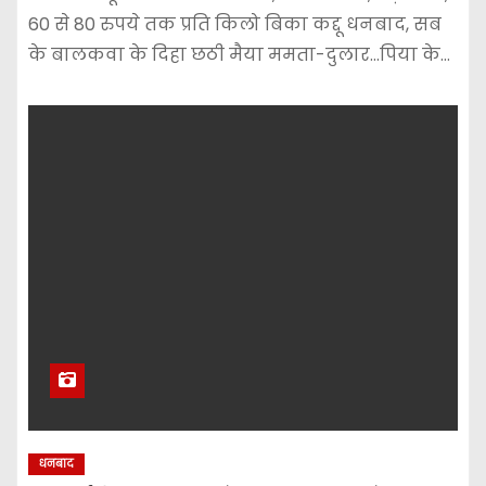
60 से 80 रुपये तक प्रति किलो बिका कद्दू धनबाद, सब
के बालकवा के दिहा छठी मैया ममता-दुलार…पिया के…
धनबाद