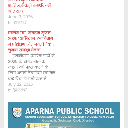
शामिल,सैकड़ों समर्थक भी
आए साथ
June 3, 2026
In "झारखंड"
कांग्रेस का “संगठन सृजन
2025” अभियान: हज़ारीबाग
में प्रशिक्षण और नगर निकाय
चुनाव समीक्षा बैठक
हज़ारीबाग: कांग्रेस पार्टी ने
2025 के संगठनात्मक
लक्ष्यों को प्राप्त करने के
लिए अपनी तैयारियों को तेज़
कर दिया है। इसी क्रम में
सोमवार को हज़ारीबाग के
July 22, 2025
कार्मल स्कूल चौक स्थित
In "झारखंड"
पैराडाइज बैंक्वेट हॉल में एक
महत्वपूर्ण बैठक आयोजित
की गई। इस एक दिवसीय
कार्यक्रम में दो सत्र…