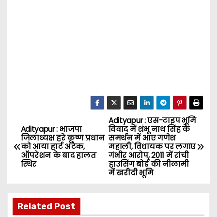
Adityapur : एस-टाइप भूमि
P
Adityapur : भाजपा
विवाद में शंभू नाथ सिंह के
जिलाध्यक्ष हरे कृष्ण प्रधान
समर्थन में आए गणेश
o
को आया हार्ट अटैक,
महाली, विधायक पर लगाए
ऑपरेशन के बाद हालत
गंभीर आरोप, 2011 में रांची
s
स्थिर
हाउसिंग बोर्ड की नीलामी
में खरीदी भूमि
t
n
Related Post