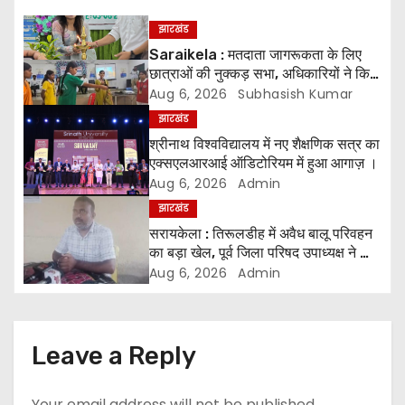
a
झारखंड
v
Saraikela : मतदाता जागरूकता के लिए
छात्राओं की नुक्कड़ सभा, अधिकारियों ने किया
i
सम्मानित*
Aug 6, 2026
Subhasish Kumar
झारखंड
g
श्रीनाथ विश्वविद्यालय में नए शैक्षणिक सत्र का
एक्सएलआरआई ऑडिटोरियम में हुआ आगाज़ ।
a
Aug 6, 2026
Admin
t
झारखंड
सरायकेला : तिरूलडीह में अवैध बालू परिवहन
i
का बड़ा खेल, पूर्व जिला परिषद उपाध्यक्ष ने की
जांच की मांग ।
Aug 6, 2026
Admin
o
n
Leave a Reply
Your email address will not be published.