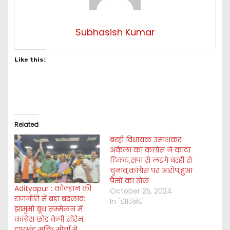
Subhasish Kumar
Like this:
Related
बरही विधायक उमाशंकर
अकेला का कांग्रेस ने काटा
टिकट,सपा से लड़ंगे बरही से
चुनाव,कांग्रेस पर आरोप,हुआ
पैसों का खेल
Adityapur : कोल्हान की
October 25, 2024
राजनीति में बड़ा बदलाव:
In "झारखंड"
झामुमो बूथ सम्मेलन में
कांग्रेस छोड़ केपी सोरेन
झारखंड मुक्ति मोर्चा में