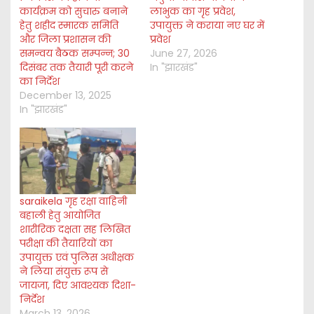
कार्यक्रम को सुचारु बनाने
लाभुक का गृह प्रवेश,
हेतु शहीद स्मारक समिति
उपायुक्त ने कराया नए घर में
और जिला प्रशासन की
प्रवेश
समन्वय बैठक सम्पन्न; 30
June 27, 2026
दिसंबर तक तैयारी पूरी करने
In "झारखंड"
का निर्देश
December 13, 2025
In "झारखंड"
saraikela गृह रक्षा वाहिनी
बहाली हेतु आयोजित
शारीरिक दक्षता सह लिखित
परीक्षा की तैयारियों का
उपायुक्त एवं पुलिस अधीक्षक
ने लिया संयुक्त रूप से
जायजा, दिए आवश्यक दिशा-
निर्देश
March 13, 2026