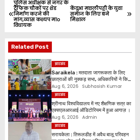
पुलिस अधीक्षक से नगर के
P
ट्रैफिक चौकों पर शेड
केंदुआ मछलीपट्टी के युवा
निर्माण करने की
समाज के लिए बने
o
मांग,व्यास कश्यप माo
मिशाल
विधायक
s
t
Related Post
n
झारखंड
a
Saraikela : मतदाता जागरूकता के लिए
छात्राओं की नुक्कड़ सभा, अधिकारियों ने किया
v
सम्मानित*
Aug 6, 2026
Subhasish Kumar
i
झारखंड
श्रीनाथ विश्वविद्यालय में नए शैक्षणिक सत्र का
g
एक्सएलआरआई ऑडिटोरियम में हुआ आगाज़ ।
Aug 6, 2026
Admin
a
झारखंड
सरायकेला : तिरूलडीह में अवैध बालू परिवहन
t