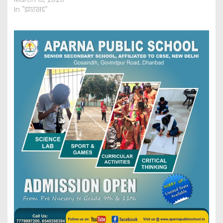
In "झारखंड"