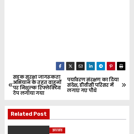
सड़क सुरक्षा जागरूकता
P
पर्यावरण संरक्षण का दिया
अभियान के तहत वाहनों
संदेश, डीवीसी परिसर में
पर निशुल्क रिफ्लेक्टिव
o
लगाए गए पौधे
टेप लगाया गया
s
Related Post
t
n
झारखंड