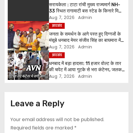
सरायकेला : टाटा रांची मुख्य राज्यमार्ग NH-
a
33 स्थित रागामाटी बस स्टेड के किनारे मिला
अज्ञात शव, पुलिस ने शुरू की जांच।
Aug 7, 2026
Admin
v
झारखंड
i
जनता के समर्थन के आगे पस्त हुए दिग्गजों के
मंसूबे धनबाद मेयर संजीव सिंह का बाघमारा में
g
हुंकार, बोले– “जब भी जरूरत होगी, जनता के
Aug 7, 2026
Admin
बीच मौजूद रहूंगा”
झारखंड
a
धनबाद में बड़ा हादसा: 11 हजार वोल्ट के तार
t
की चपेट में आया गुटके से भरा कंटेनर, जलकर
खाक हुआ 50 लाख का माल
Aug 7, 2026
Admin
i
o
Leave a Reply
n
Your email address will not be published.
Required fields are marked
*