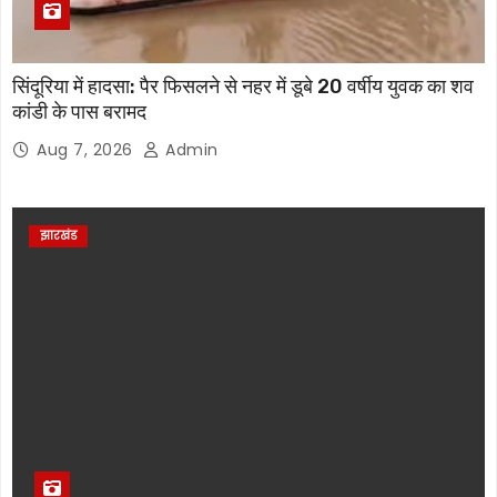
सिंदूरिया में हादसा: पैर फिसलने से नहर में डूबे 20 वर्षीय युवक का शव
कांडी के पास बरामद
Aug 7, 2026
Admin
झारखंड