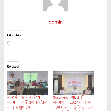
admin
Like this:
L
o
a
d
i
Related
n
g
…
नगर पंचायत कार्यालय में
Saraikela : भारत की
जनगणना प्रशिक्षण कार्यक्रम
जनगणना–2027 के प्रथम
का हुआ शुभारंभ
चरण (मकान सूचीकरण एवं