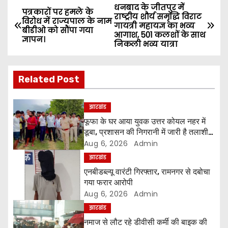
धनबाद के जीतपुर में
P
पत्रकारों पर हमले के
राष्ट्रीय शौर्य समृद्धि विराट
विरोध में राज्यपाल के नाम
गायत्री महायज्ञ का भव्य
o
बीडीओ को सौंपा गया
आगाश, 501 कलशों के साथ
ज्ञापन।
निकली भव्य यात्रा
s
t
Related Post
n
झारखंड
a
फूफा के घर आया युवक उत्तर कोयल नहर में
डूबा, प्रशासन की निगरानी में जारी है तलाशी
v
अभियान
Aug 6, 2026
Admin
i
झारखंड
एनबीडब्ल्यू वारंटी गिरफ्तार, रामनगर से दबोचा
g
गया फरार आरोपी
Aug 6, 2026
Admin
a
झारखंड
नमाज से लौट रहे डीवीसी कर्मी की बाइक की
t