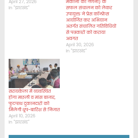
April 27, 2026
मकानों की गणना) के
In "झारखंड"
सफल संचालन को लेकर
उपायुक्त ने प्रेस कॉन्फ्रेंस
आयोजित कर अभियान
अंतर्गत संचालित गतिविधियों
से पत्रकारों को कराया
अवगत
April 30, 2026
In "झारखंड"
सरायकेला में व्यवस्थित
होगा मछली व मांस बाजार,
फुटपाथ दुकानदारों को
मिलेगी धूप-बारिश से निजात
April 10, 2026
In "झारखंड"