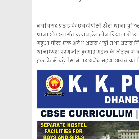
नवीनगर प्रखंड के एनटीपीसी खैरा थाना पुलिस न
थाना क्षेत्र अंतर्गत कजराईन सोन दियारा मे
महुआ घोल, एक अवैध शराब भट्ठी तथा शराब निर्
थानाध्यक्ष परमजीत कुमार मंडल के नेतृत्व में
इलाके में बड़े पैमाने पर अवैध महुआ शराब का न