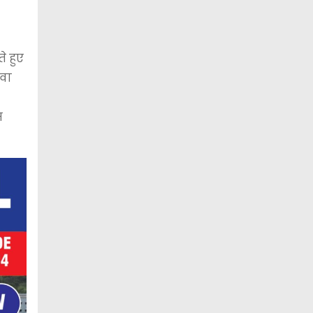
े हुए
ावा
म