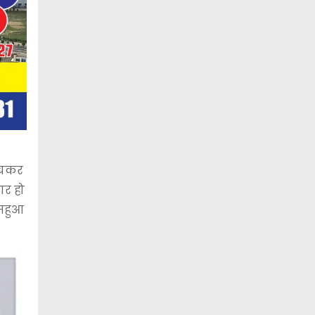
ुंचकर
ार हो
 महुआ