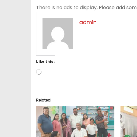
There is no ads to display, Please add so
admin
Like this:
L
o
a
d
i
Related
n
g
…