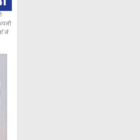
ो
 अपनी
ा ने