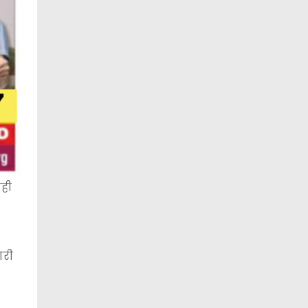
यही
ारी