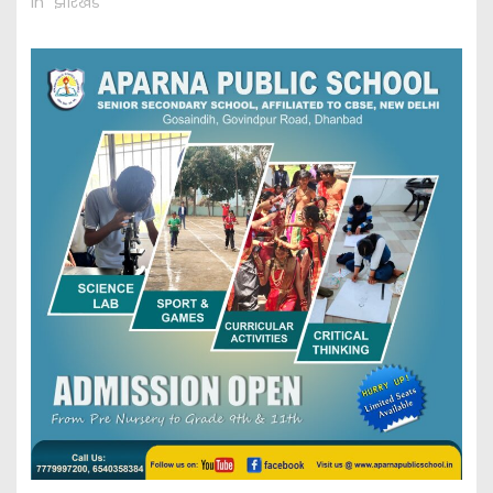
In "झारखंड"