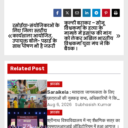
कुल्टी बराकर – सोनू
P
रसोईया-संयोजिकाओं के
विश्वकर्मा के हत्या के
लिए जिला स्तरीय
मामले में इंसाफ की मांग
o
कार्यशाला आयोजित,
को लेकर अखिल भारतीय
उपायुक्त बोले- पढ़ाई के
विश्वकर्मा युवा मंच ने कि
साथ पोषण भी है जरूरी
s
बैठक ।
t
Related Post
n
a
झारखंड
Saraikela : मतदाता जागरूकता के लिए
v
छात्राओं की नुक्कड़ सभा, अधिकारियों ने किया
सम्मानित*
Aug 6, 2026
Subhasish Kumar
i
झारखंड
g
श्रीनाथ विश्वविद्यालय में नए शैक्षणिक सत्र का
एक्सएलआरआई ऑडिटोरियम में हुआ आगाज़ ।