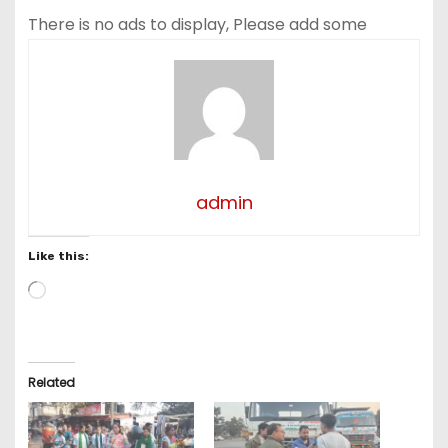
There is no ads to display, Please add some
admin
Like this:
L
o
a
d
i
Related
n
g
…