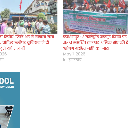
 रिपोर्ट: जिले भर में मनाया गया
जमशेदपुर : अंतर्राष्ट्रीय मजदूर दिवस पर
 चांडिल स्लीपर यूनियन ने दी
JMM समर्थित झारखंड श्रमिक संघ की रै
ूरों को सलामी
‘शोषण बर्दाश्त नहीं’ का नारा
2026
May 1, 2026
ंड"
In "झारखंड"