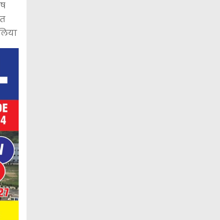
ोष
ंत
 लिया