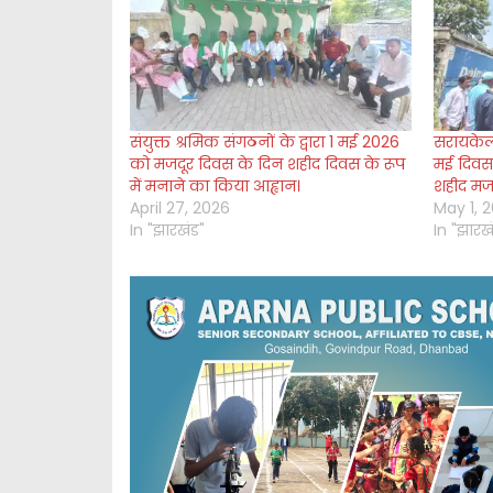
संयुक्त श्रमिक संगठनों के द्वारा 1 म‌ई 2026
सरायकेला
को मजदूर दिवस के दिन शहीद दिवस के रूप
मई दिवस,
में मनाने का किया आह्वान।
शहीद मजद
April 27, 2026
May 1, 
In "झारखंड"
In "झारख