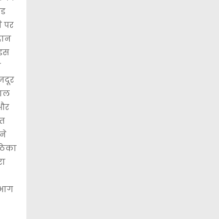
ंड
े पर
दान
 इस
ण
जदूर
षाल
 और
ृत
ने
 ठेका
रा
 भाग