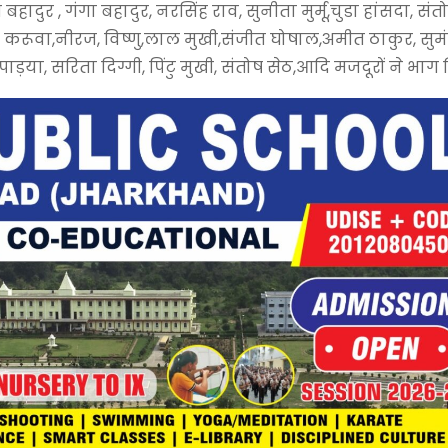
हादुर , गंगा बहादुर, नरसिंह राव, सुनीता मुर्मू,चुडा हांसदा, संत
 करूवा,नीरज, विष्णु,लाल मुखी,संजीत घोषाल,अमीत ठाकुर, सुम
ाड़या, सरिता दिग्गी, पिंटु मुखी, संतोष सेठ,आदि मजदूरों ने भाग