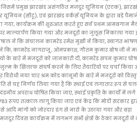
न जिसमें प्रमुख झारखंड असंगठित मजदूर यूनियन (एटक), झारख
यूनियन (सीटू), एवं झारखंड वर्कर्स यूनियन के द्वारा बड़े पैमान
या गया, कार्यक्रम की शुरुआत करते हुए सर्व प्रथम आमबगान मै
तिमा पर माल्यार्पण किया गया और मजदूरों का जुलूस निकाला गया
घोषाल ने कि संचालन कामरेड रमेश मुखी ने किया, स्वागत भाष
ी ने कि, कामरेड नागराजू , ओमप्रकाश, गौतम कुमार बोष जी ने म
यों के बारे में मजदूरों को जानकारी दी, कामरेड सपन कुमार घो
र ज़ुल्म के खिलाफ संघर्ष करने के लिए तैयारियों पर चर्चा किया
 विरोधी नया चार श्रम कोड कानूनों के बारे में मजदूरों को विस्त
ति से यह निर्णय लिया गया है कि स्थाई एवं लगातार रूप से चल
दंडनीय अपराध घोषित किया जाए, स्थाई प्रकृति के कार्यों में लगे
783 रूपए तत्काल लागू किया जाए एवं केंद्र कि मोदी सरकार द्वा
ैसे आदि मांगों को जोरदार ढंग से नारो के उठाया गया और बड़ा
र दिवस कार्यक्रम में लगभग सभी क्षेत्रों के ठेका मजदूरों ने