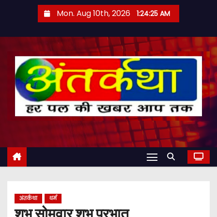
S
Mon. Aug 10th, 2026
1:24:26 AM
k
i
p
t
o
c
o
n
t
e
n
t
अंतर्कथा
धर्म
शुभ सोमवार शुभ प्रभात्